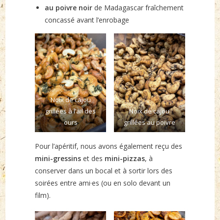
au poivre noir
de Madagascar fraîchement
concassé avant l’enrobage
Noix de cajou
grillées à l’ail des
Noix de cajou
ours
grillées au poivre
Pour l’apéritif, nous avons également reçu des
mini-gressins
et des
mini-pizzas
, à
conserver dans un bocal et à sortir lors des
soirées entre ami·es (ou en solo devant un
film).