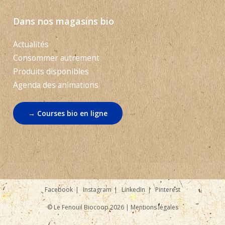
Dans nos magasins bio
Actualités
Consommer autrement
Produits disponibles
Agenda des animations
→ Courses bio en ligne
Facebook
Instagram
LinkedIn
Pinterest
© Le Fenouil Biocoop 2026 |
Mentions légales