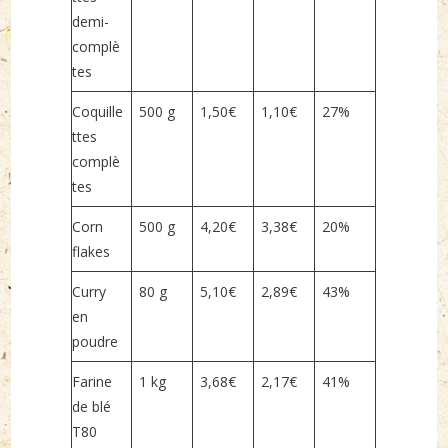
demi-
complè
tes
Coquille
500 g
1,50€
1,10€
27%
ttes
complè
tes
Corn
500 g
4,20€
3,38€
20%
flakes
Curry
80 g
5,10€
2,89€
43%
en
poudre
Farine
1 kg
3,68€
2,17€
41%
de blé
T80