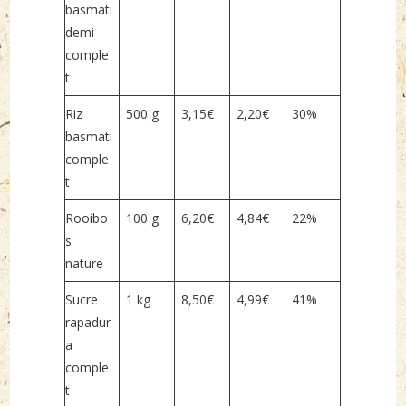
basmati
demi-
comple
t
Riz
500 g
3,15€
2,20€
30%
basmati
comple
t
Rooibo
100 g
6,20€
4,84€
22%
s
nature
Sucre
1 kg
8,50€
4,99€
41%
rapadur
a
comple
t