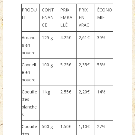
PRODU
CONT
PRIX
PRIX
ÉCONO
IT
ENAN
EMBA
EN
MIE
CE
LLÉ
VRAC
Amand
125 g
4,25€
2,61€
39%
e en
poudre
Cannell
100 g
5,25€
2,35€
55%
e en
poudre
Coquille
1 kg
2,55€
2,20€
14%
ttes
blanche
s
Coquille
500 g
1,50€
1,10€
27%
ttes