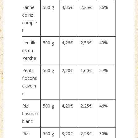
Farine
500 g
3,05€
2,25€
26%
de riz
comple
t
Lentillo
500 g
4,26€
2,56€
40%
ns du
Perche
Petits
500 g
2,20€
1,60€
27%
flocons
d’avoin
e
Riz
500 g
4,20€
2,25€
46%
basmati
blanc
Riz
500 g
3,20€
2,23€
30%