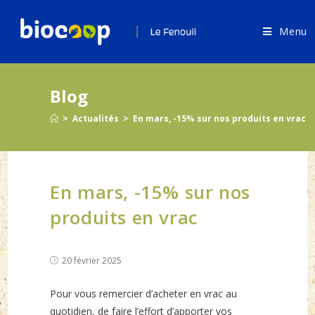
Skip
to
Menu
content
Blog
>
Actualités
>
En mars, -15% sur nos produits en vrac
En mars, -15% sur nos
produits en vrac
Post
20 février 2025
published:
Pour vous remercier d’acheter en vrac au
quotidien, de faire l’effort d’apporter vos