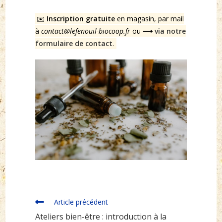
✉️
Inscription gratuite
en magasin, par mail
à
contact@lefenouil-biocoop.fr
ou
⟶
via notre
formulaire de contact
.
Read
Article précédent
more
Ateliers bien-être : introduction à la
articles