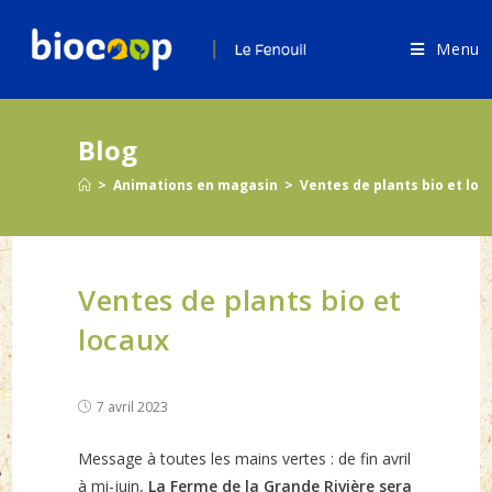
Skip
to
Menu
content
Blog
>
Animations en magasin
>
Ventes de plants bio et loc
Ventes de plants bio et
locaux
Post
7 avril 2023
published:
Message à toutes les mains vertes : de fin avril
à mi-juin,
La Ferme de la Grande Rivière sera