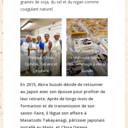
graines de soja, du sel et du nigari comme
coagulant naturel.
De gauche à droite :
Nouveau logo
Philippe, Chisa,
« Monsieur Suzu »,
Ophélie, Takako et
en hommage à Akira
Delphine
Suzuki
En 2015, Akira Suzuki décide de retourner
au Japon avec son épouse pour profiter de
leur retraite. Après de longs mois de
formation et de transmission de son
savoir-faire, il lègue son affaire à
Masatoshi Takayanagi, pâtissier japonais
installé au Mans, et Chisa Ogawa,