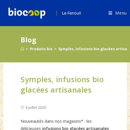
Skip
to
Menu
content
Blog
>
Produits bio
>
Symples, infusions bio glacées artisan
Symples, infusions bio
glacées artisanales
Post
8 juillet 2020
published:
Nouveautés dans nos magasins* : les
délicieuses
infusions bio glacées artisanales