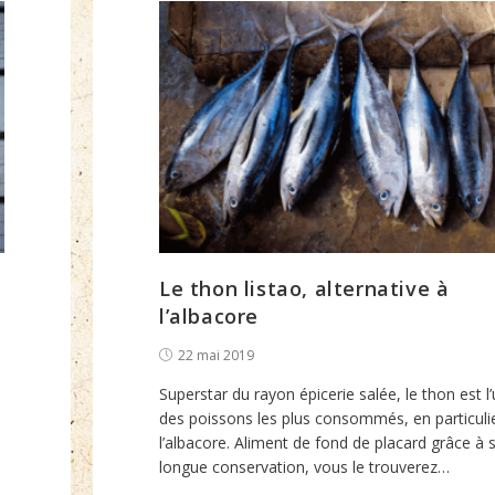
problèmes
d’approvisionnement
au
rayon
poissonnerie
?
Le thon listao, alternative à
l’albacore
Post
22 mai 2019
published:
Superstar du rayon épicerie salée, le thon est l
des poissons les plus consommés, en particuli
l’albacore. Aliment de fond de placard grâce à 
longue conservation, vous le trouverez…