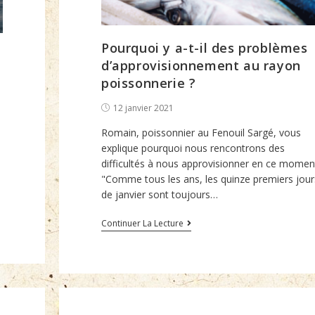
Pourquoi y a-t-il des problèmes
d’approvisionnement au rayon
poissonnerie ?
Post
12 janvier 2021
published:
Romain, poissonnier au Fenouil Sargé, vous
explique pourquoi nous rencontrons des
difficultés à nous approvisionner en ce momen
"Comme tous les ans, les quinze premiers jour
de janvier sont toujours…
Pourquoi
Continuer La Lecture
y
a-
t-
il
des