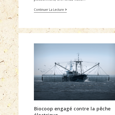
Nos
Continuer La Lecture
poissonniers
en
vadrouille
chez
nos
fournisseurs
Biocoop engagé contre la pêche