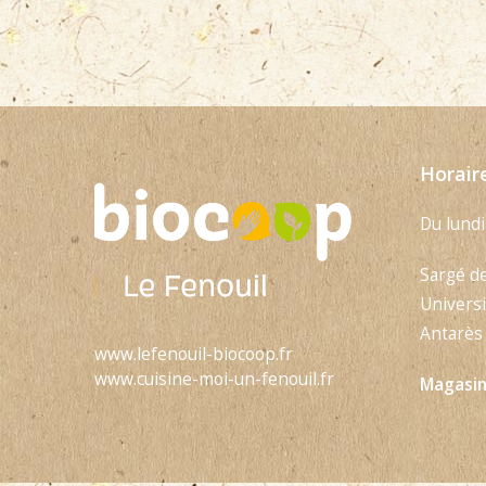
Horair
Du lundi
Sargé d
Universi
Antarès 
www.lefenouil-biocoop.fr
www.cuisine-moi-un-fenouil.fr
Magasins