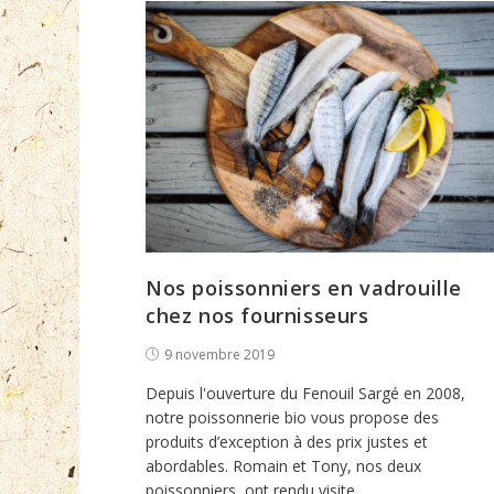
la
canne
Nos poissonniers en vadrouille
chez nos fournisseurs
Post
9 novembre 2019
published:
Depuis l'ouverture du Fenouil Sargé en 2008,
notre poissonnerie bio vous propose des
produits d’exception à des prix justes et
abordables. Romain et Tony, nos deux
poissonniers, ont rendu visite…