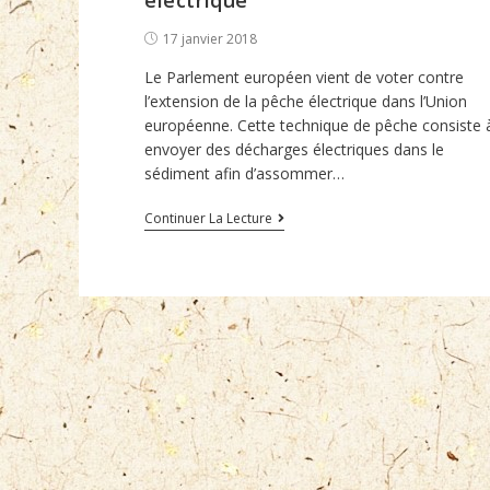
électrique
Post
17 janvier 2018
published:
Le Parlement européen vient de voter contre
l’extension de la pêche électrique dans l’Union
européenne. Cette technique de pêche consiste 
envoyer des décharges électriques dans le
sédiment afin d’assommer…
Biocoop
Continuer La Lecture
engagé
contre
la
pêche
électrique