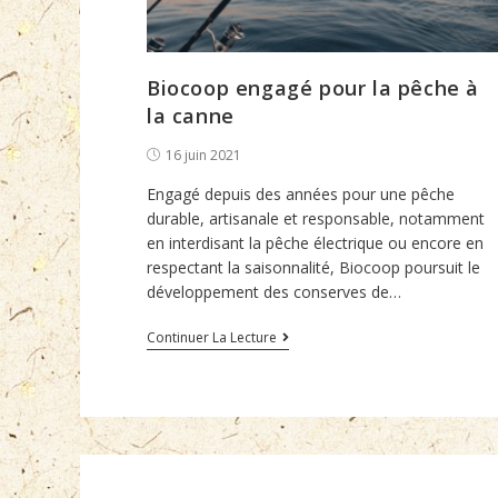
Biocoop engagé pour la pêche à
la canne
Post
16 juin 2021
published:
Engagé depuis des années pour une pêche
durable, artisanale et responsable, notamment
en interdisant la pêche électrique ou encore en
respectant la saisonnalité, Biocoop poursuit le
développement des conserves de…
Biocoop
Continuer La Lecture
engagé
pour
la
pêche
à