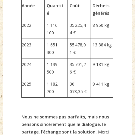
Année
Quantit
Coût
Déchets
é
générés
2022
1 116
35 225,4
8 950 kg
100
4 €
2023
1 651
55 478,0
13 384 kg
300
1 €
2024
1 139
35 701,2
9 181 kg
500
6 €
2025
1 182
30
9 411 kg
700
078,35 €
Nous ne sommes pas parfaits, mais nous
pensons sincèrement que le dialogue, le
partage, l’échange sont la solution.
Merci