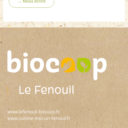
→ Nous écrire
www.lefenouil-biocoop.fr
www.cuisine-moi-un-fenouil.fr