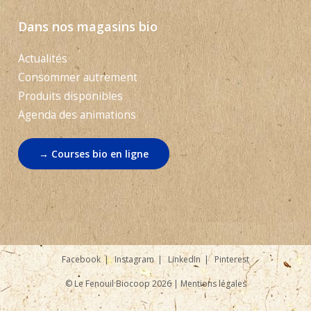
Dans nos magasins bio
Actualités
Consommer autrement
Produits disponibles
Agenda des animations
→ Courses bio en ligne
Facebook
Instagram
LinkedIn
Pinterest
© Le Fenouil Biocoop 2026 |
Mentions légales