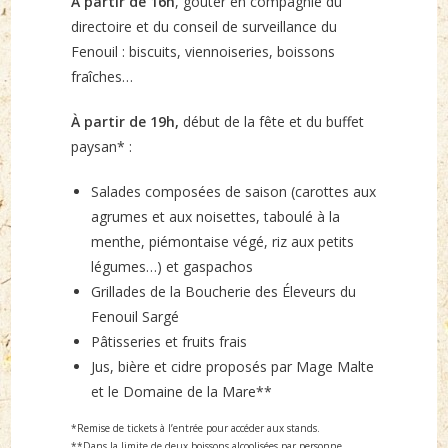
À partir de 16h
, goûter en compagnie du
directoire et du conseil de surveillance du
Fenouil : biscuits, viennoiseries, boissons
fraîches…
À partir de 19h,
début de la fête et du buffet
paysan* :
Salades composées de saison (carottes aux
agrumes et aux noisettes, taboulé à la
menthe, piémontaise végé, riz aux petits
légumes…) et gaspachos
Grillades de la Boucherie des Éleveurs du
Fenouil Sargé
Pâtisseries et fruits frais
Jus, bière et cidre proposés par Mage Malte
et le Domaine de la Mare**
*Remise de tickets à l’entrée pour accéder aux stands.
**Dans la limite de deux boissons alcoolisées par personne