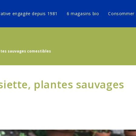
ative engagée depuis 1981
6 magasins bio
Consommer 
lantes sauvages comestibles
ssiette, plantes sauvages