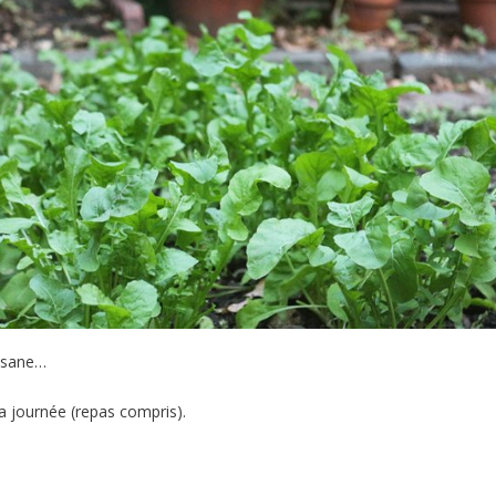
tisane…
la journée (repas compris).