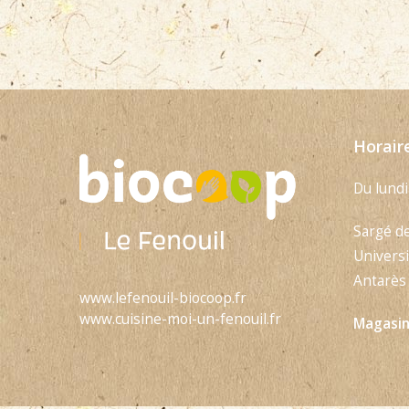
Horair
Du lundi
Sargé d
Universi
Antarès 
www.lefenouil-biocoop.fr
www.cuisine-moi-un-fenouil.fr
Magasins