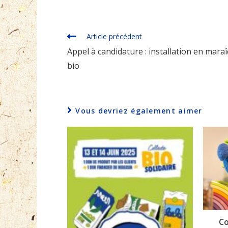
Read
Article précédent
more
Appel à candidature : installation en mara
articles
bio
Vous devriez également aimer
Co