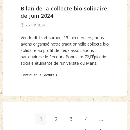
Bilan de la collecte bio solidaire
de juin 2024
Post
26 juin 2024
published:
Vendredi 14 et samedi 15 juin derniers, nous
avons organisé notre traditionnelle collecte bio
solidaire au profit de deux associations
partenaires : le Secours Populaire 72,l’Épicerie
sociale étudiante de l’université du Mans…
Bilan
Continuer La Lecture
de
la
collecte
bio
solidaire
de
1
2
3
4
…
juin