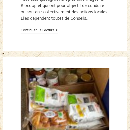
Biocoop et qui ont pour objectif de conduire
ou soutenir collectivement des actions locales.
Elles dépendent toutes de Conseils…
Chantier
Continuer La Lecture
participatif
à
la
ferme
pour
planter
des
haies