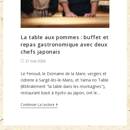
La table aux pommes : buffet et
repas gastronomique avec deux
chefs japonais
Post
27 mai 2026
published:
Le Fenouil, le Domaine de la Mare, vergers et
cidrerie à Sargé-lès-le-Mans, et Yama no Table
(littéralement "la table dans les montagnes"),
restaurant basé à Kyoto au Japon, ont le…
La
Continuer La Lecture
table
aux
pommes