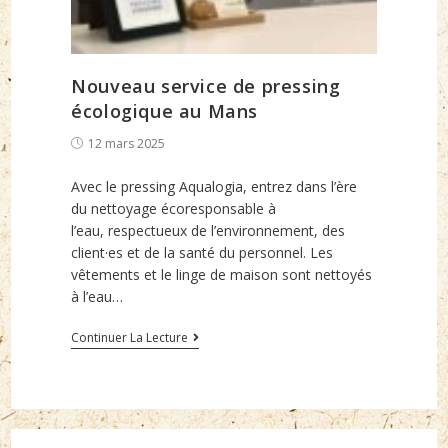
Nouveau service de pressing
écologique au Mans
Post
12 mars 2025
published:
Avec le pressing Aqualogia, entrez dans l’ère
du nettoyage écoresponsable à
l’eau, respectueux de l’environnement, des
client·es et de la santé du personnel. Les
vêtements et le linge de maison sont nettoyés
à l’eau…
Nouveau
Continuer La Lecture
service
de
pressing
écologique