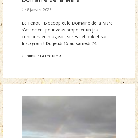
Post
8 janvier 2026
published:
Le Fenouil Biocoop et le Domaine de la Mare
s'associent pour vous proposer un jeu
concours en magasin, sur Facebook et sur
Instagram ! Du jeudi 15 au samedi 24…
Gagnez
Continuer La Lecture
une
visite
guidée
du
Domaine
de
la
Mare