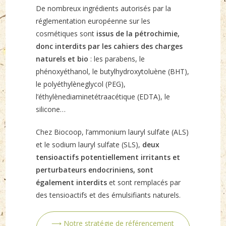
De nombreux ingrédients autorisés par la
réglementation européenne sur les
cosmétiques sont
issus de la pétrochimie,
donc interdits par les cahiers des charges
naturels et bio
: les parabens, le
phénoxyéthanol, le butylhydroxytoluène (BHT),
le polyéthylèneglycol (PEG),
l’éthylènediaminetétraacétique (EDTA), le
silicone…
Chez Biocoop, l’ammonium lauryl sulfate (ALS)
et le sodium lauryl sulfate (SLS),
deux
tensioactifs potentiellement irritants et
perturbateurs endocriniens, sont
également interdits
et sont remplacés par
des tensioactifs et des émulsifiants naturels.
⟶ Notre stratégie de référencement