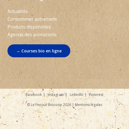
Actualités
Consommer autrement
Produits disponibles
Agenda des animations
→ Courses bio en ligne
Facebook
Instagram
LinkedIn
Pinterest
© Le Fenouil Biocoop 2026 |
Mentions légales