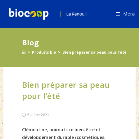
Skip
to
Menu
content
Blog
>
Produits bio
>
Bien préparer sa peau pour l’été
Bien préparer sa peau
pour l’été
Post
5 juillet 2021
published:
Clémentine, animatrice bien-être et
développement durable (cosmétiques,