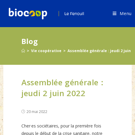
Skip
to
Menu
content
Blog
>
Vie coopérative
>
Assemblée générale : jeudi 2 juin 2
Assemblée générale :
jeudi 2 juin 2022
Post
20 mai 2022
published:
Cher·es sociétaires, pour la première fois
depuis le début de la crise sanitaire, notre