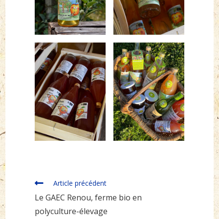
Read
Article précédent
more
Le GAEC Renou, ferme bio en
articles
polyculture-élevage