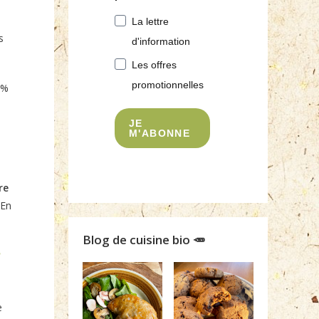
La lettre
s
d'information
Les offres
promotionnelles
 %
JE
M'ABONNE
re
 En
Blog de cuisine bio 🥕
?
e