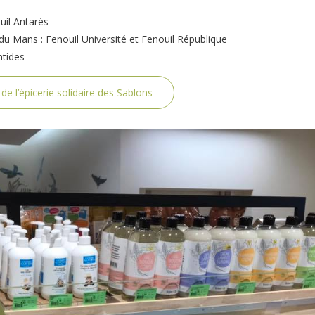
uil Antarès
du Mans : Fenouil Université et Fenouil République
ntides
e l’épicerie solidaire des Sablons