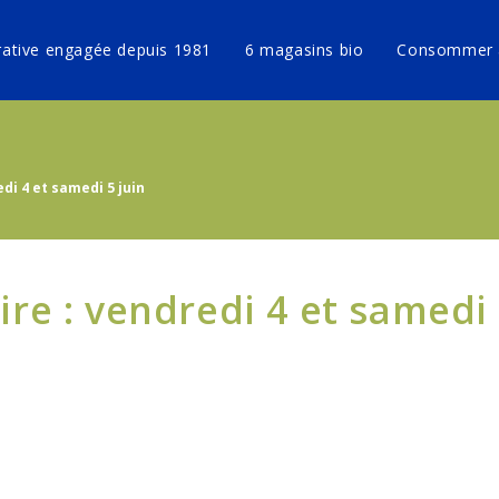
ative engagée depuis 1981
6 magasins bio
Consommer 
edi 4 et samedi 5 juin
aire : vendredi 4 et samedi